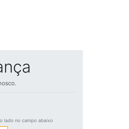
ança
nosco.
ao lado no campo abaixo