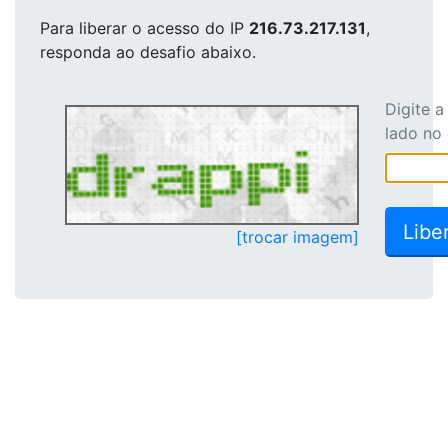
Para liberar o acesso
do IP
216.73.217.131
,
responda ao desafio abaixo.
Digite 
lado no
[trocar imagem]