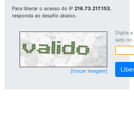
Para liberar o acesso
do IP
216.73.217.153
,
responda ao desafio abaixo.
Digite 
lado no
[trocar imagem]