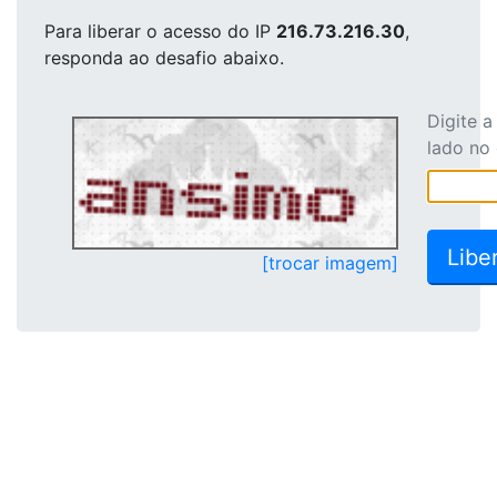
Para liberar o acesso
do IP
216.73.216.30
,
responda ao desafio abaixo.
Digite 
lado no
[trocar imagem]