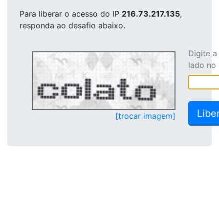
Para liberar o acesso
do IP
216.73.217.135
,
responda ao desafio abaixo.
Digite 
lado no
[trocar imagem]