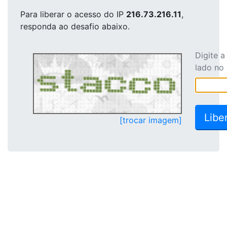
Para liberar o acesso
do IP
216.73.216.11
,
responda ao desafio abaixo.
Digite 
lado no
[trocar imagem]