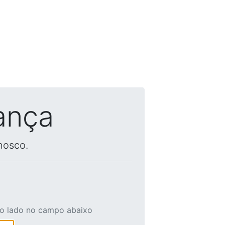
ança
nosco.
ao lado no campo abaixo