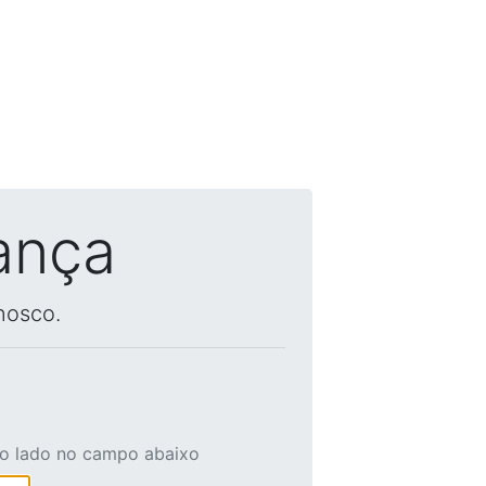
ança
nosco.
ao lado no campo abaixo