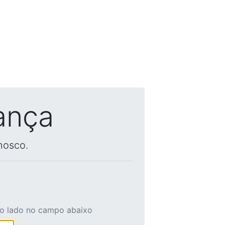
ança
nosco.
ao lado no campo abaixo