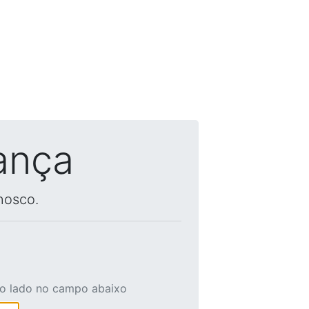
ança
nosco.
ao lado no campo abaixo