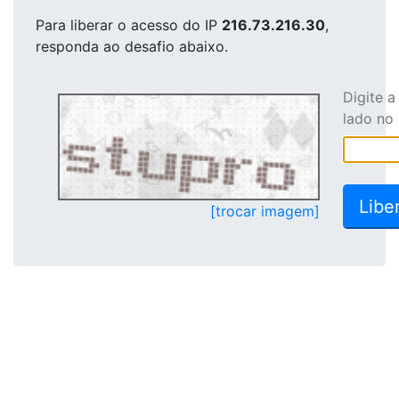
Para liberar o acesso
do IP
216.73.216.30
,
responda ao desafio abaixo.
Digite 
lado no
[trocar imagem]