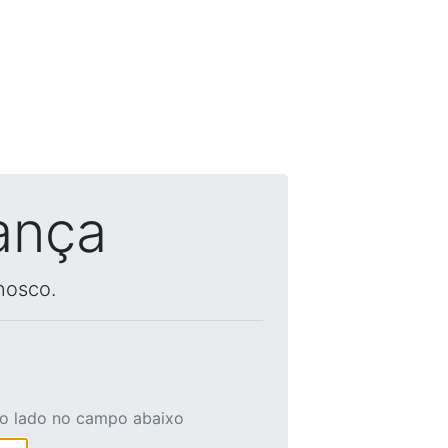
ança
nosco.
ao lado no campo abaixo