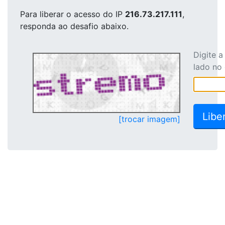
Para liberar o acesso
do IP
216.73.217.111
,
responda ao desafio abaixo.
Digite 
lado no
[trocar imagem]