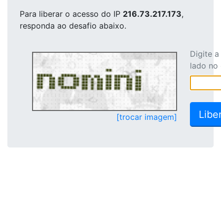
Para liberar o acesso
do IP
216.73.217.173
,
responda ao desafio abaixo.
Digite 
lado no
[trocar imagem]