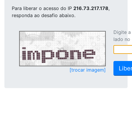
Para liberar o acesso
do IP
216.73.217.178
,
responda ao desafio abaixo.
Digite 
lado no
[trocar imagem]