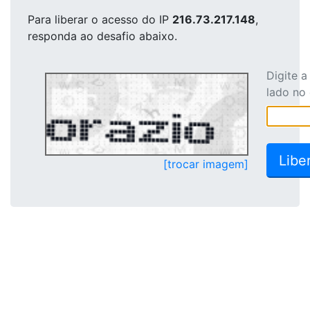
Para liberar o acesso
do IP
216.73.217.148
,
responda ao desafio abaixo.
Digite 
lado no
[trocar imagem]