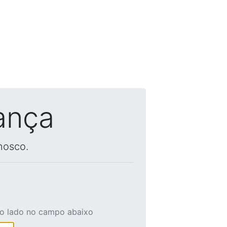
ança
nosco.
ao lado no campo abaixo