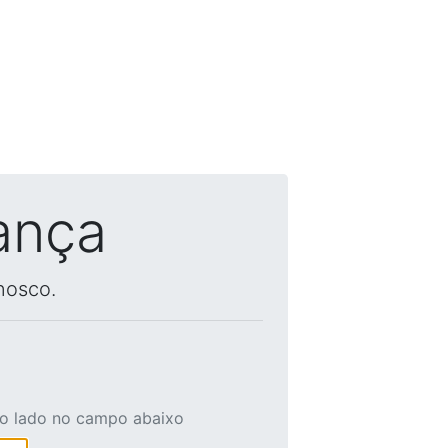
ança
nosco.
ao lado no campo abaixo