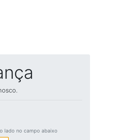
ança
nosco.
ao lado no campo abaixo