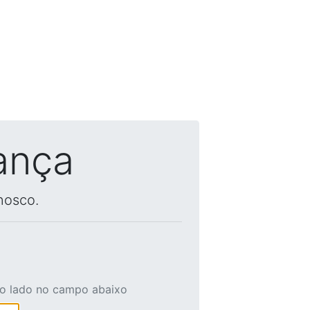
ança
nosco.
ao lado no campo abaixo