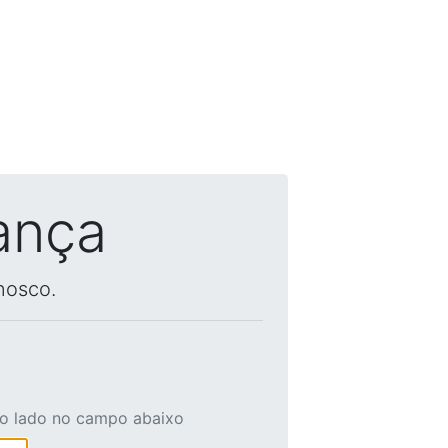
ança
nosco.
ao lado no campo abaixo